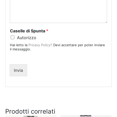
e
d
S
t
a
Caselle di Spunta
*
t
Autorizzo
e
Hai letto la
Pricavy Policy?
Devi accettare per poter inviare
s
il messaggio.
+
1
Invia
Prodotti correlati