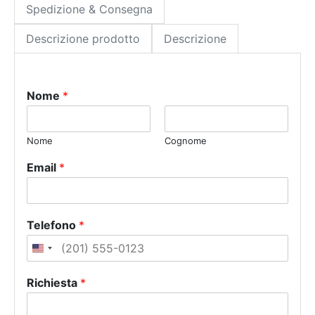
Spedizione & Consegna
Descrizione prodotto
Descrizione
Nome
*
Nome
Cognome
Email
*
Telefono
*
U
n
Richiesta
*
i
t