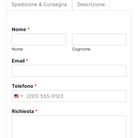
Spedizione & Consegna
Descrizione
Nome
*
Nome
Cognome
Email
*
Telefono
*
U
n
Richiesta
*
i
t
e
d