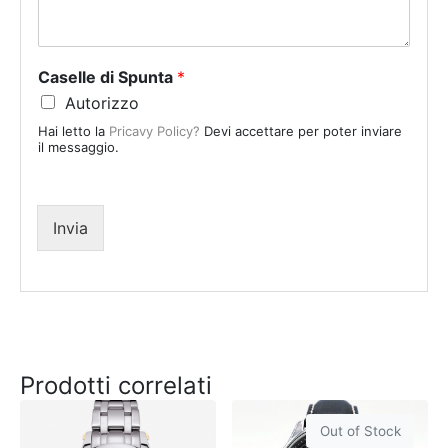
S
t
a
Caselle di Spunta
*
t
Autorizzo
e
Hai letto la
Pricavy Policy?
Devi accettare per poter inviare
s
il messaggio.
+
1
Invia
Prodotti correlati
Out of Stock