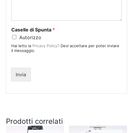
d
S
t
a
Caselle di Spunta
*
t
Autorizzo
e
Hai letto la
Pricavy Policy?
Devi accettare per poter inviare
s
il messaggio.
+
1
Invia
Prodotti correlati