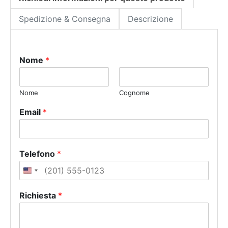
Spedizione & Consegna
Descrizione
Nome
*
Nome
Cognome
Email
*
Telefono
*
U
n
Richiesta
*
i
t
e