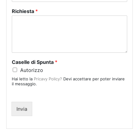
n
Richiesta
*
i
t
e
d
S
t
a
Caselle di Spunta
*
t
Autorizzo
e
Hai letto la
Pricavy Policy?
Devi accettare per poter inviare
s
il messaggio.
+
1
Invia