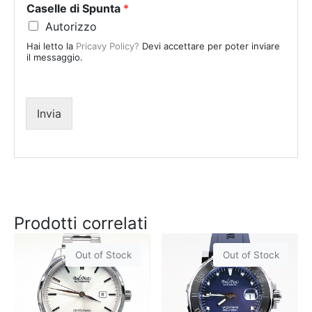
Caselle di Spunta
*
t
Autorizzo
e
Hai letto la
Pricavy Policy?
Devi accettare per poter inviare
s
il messaggio.
+
1
Invia
Prodotti correlati
Out of Stock
Out of Stock