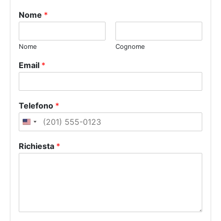
Nome
*
Nome
Cognome
Email
*
Telefono
*
U
n
Richiesta
*
i
t
e
d
S
t
a