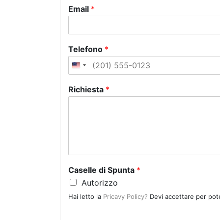
Email
*
Telefono
*
U
n
Richiesta
*
i
t
e
d
S
t
a
Caselle di Spunta
*
t
Autorizzo
e
Hai letto la
Pricavy Policy?
Devi accettare per pote
s
+