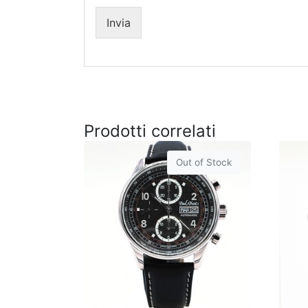
1
Invia
Prodotti correlati
Out of Stock