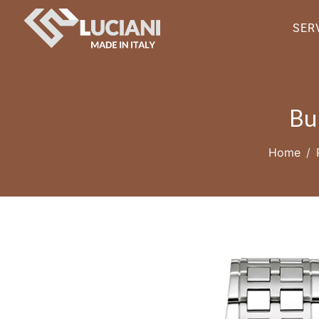
SERV
Bul
Home