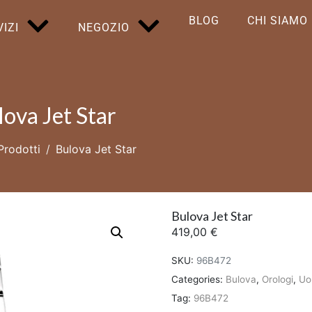
BLOG
CHI SIAMO
IZI
NEGOZIO
ova Jet Star
Prodotti
Bulova Jet Star
Bulova Jet Star
419,00
€
SKU:
96B472
Categories:
Bulova
,
Orologi
,
Uo
Tag:
96B472