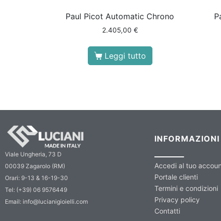
Paul Picot Automatic Chrono
P
2.405,00
€
Leggi tutto
INFORMAZIONI
Viale Ungheria, 73 D
Accedi al tuo accou
00039 Zagarolo (RM)
Portale clienti
Orari: 9-13 & 16-19-30
Termini e condizioni
Tel: (+39) 06 9576449
Privacy policy
Email: info@lucianigioielli.com
Contatti