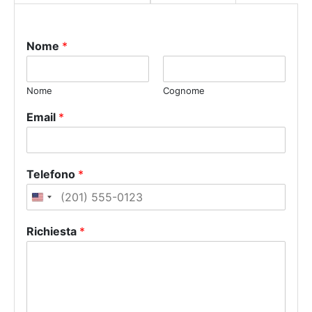
Nome
*
Nome
Cognome
Email
*
Telefono
*
U
n
Richiesta
*
i
t
e
d
S