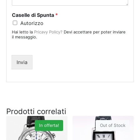
t
a
Caselle di Spunta
*
t
Autorizzo
e
Hai letto la
Pricavy Policy?
Devi accettare per poter inviare
s
il messaggio.
+
1
Invia
Prodotti correlati
In offerta!
Out of Stock