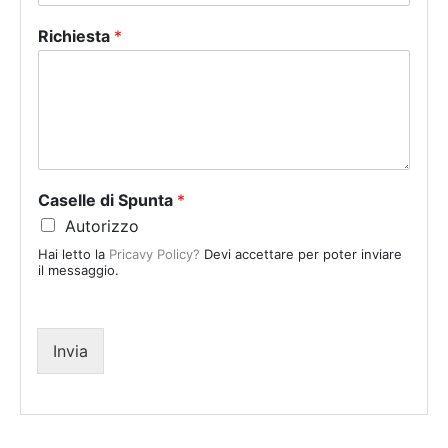
n
Richiesta
*
i
t
e
d
S
t
a
Caselle di Spunta
*
t
Autorizzo
e
Hai letto la
Pricavy Policy?
Devi accettare per poter inviare
s
il messaggio.
+
1
Invia