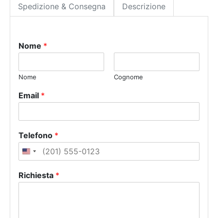
Spedizione & Consegna
Descrizione
Nome
*
Nome
Cognome
Email
*
Telefono
*
U
n
Richiesta
*
i
t
e
d