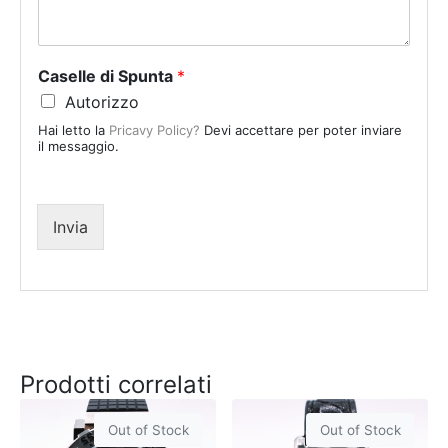
S
t
a
Caselle di Spunta
*
t
Autorizzo
e
Hai letto la
Pricavy Policy?
Devi accettare per poter inviare
s
il messaggio.
+
1
Invia
Prodotti correlati
Out of Stock
Out of Stock