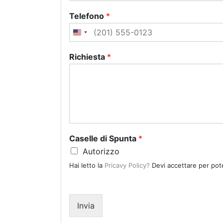
Telefono
*
U
n
Richiesta
*
i
t
e
d
S
t
a
Caselle di Spunta
*
t
Autorizzo
e
Hai letto la
Pricavy Policy?
Devi accettare per pote
s
+
1
Invia