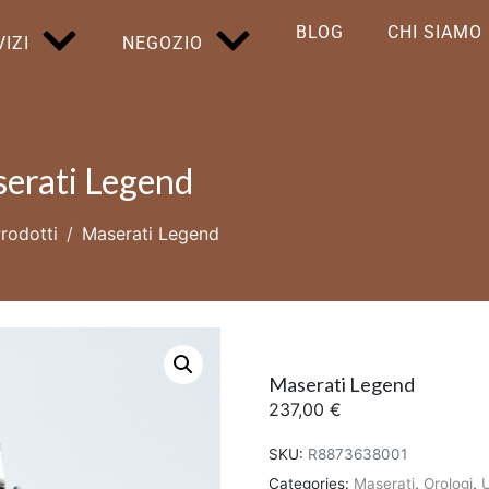
BLOG
CHI SIAMO
IZI
NEGOZIO
erati Legend
rodotti
Maserati Legend
Maserati Legend
237,00
€
SKU:
R8873638001
Categories:
Maserati
,
Orologi
,