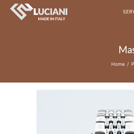
SERV
Mas
Home
P