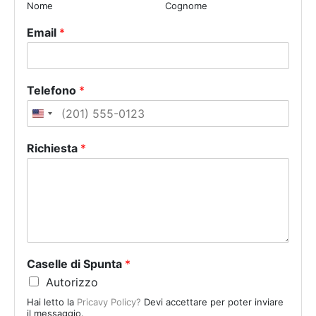
Nome
Cognome
Email
*
Telefono
*
U
n
Richiesta
*
i
t
e
d
S
t
a
Caselle di Spunta
*
t
Autorizzo
e
Hai letto la
Pricavy Policy?
Devi accettare per poter inviare
s
il messaggio.