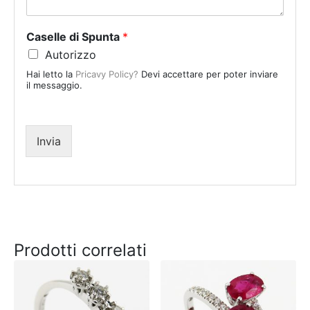
t
a
Caselle di Spunta
*
t
Autorizzo
e
Hai letto la
Pricavy Policy?
Devi accettare per poter inviare
s
il messaggio.
+
1
Invia
Prodotti correlati