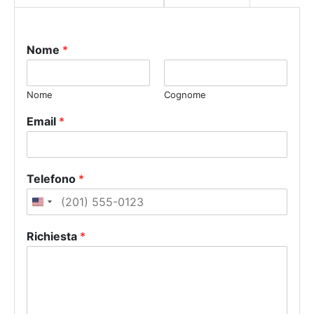
Nome
*
Nome
Cognome
Email
*
Telefono
*
U
n
Richiesta
*
i
t
e
d
S