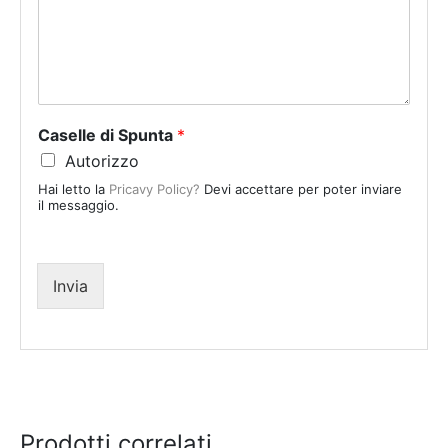
t
e
d
S
t
a
Caselle di Spunta
*
t
Autorizzo
e
Hai letto la
Pricavy Policy?
Devi accettare per poter inviare
s
il messaggio.
+
1
Invia
Prodotti correlati