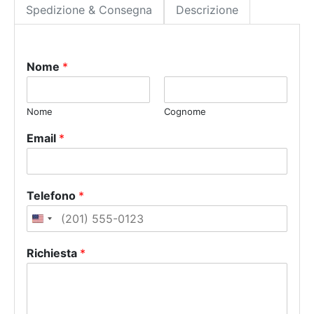
Spedizione & Consegna
Descrizione
Nome
*
Nome
Cognome
Email
*
Telefono
*
U
n
Richiesta
*
i
t
e
d