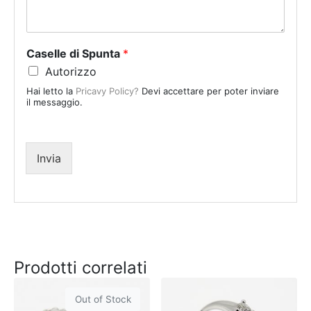
S
t
a
Caselle di Spunta
*
t
Autorizzo
e
Hai letto la
Pricavy Policy?
Devi accettare per poter inviare
s
il messaggio.
+
1
Invia
Prodotti correlati
Out of Stock