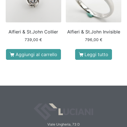
Alfieri & St.John Collier
Alfieri & St.John Invisible
739,00
€
796,00
€
Aggiungi al carrello
Leggi tutto
Viale Ungheria, 73 D