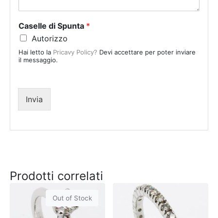
t
a
Caselle di Spunta
*
t
Autorizzo
e
Hai letto la
Pricavy Policy?
Devi accettare per poter inviare
s
il messaggio.
+
1
Invia
Prodotti correlati
Out of Stock