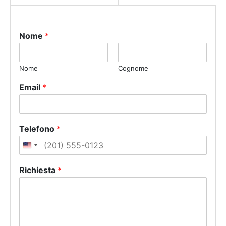
Nome
*
Nome
Cognome
Email
*
Telefono
*
U
n
Richiesta
*
i
t
e
d
S