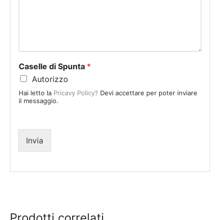
t
e
d
S
t
a
Caselle di Spunta
*
t
Autorizzo
e
Hai letto la
Pricavy Policy?
Devi accettare per poter inviare
s
il messaggio.
+
1
Invia
Prodotti correlati