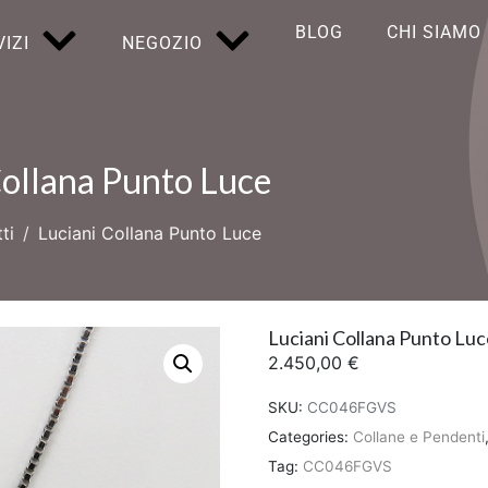
BLOG
CHI SIAMO
IZI
NEGOZIO
Collana Punto Luce
ti
Luciani Collana Punto Luce
Luciani Collana Punto Luc
2.450,00
€
SKU:
CC046FGVS
Categories:
Collane e Pendenti
Tag:
CC046FGVS