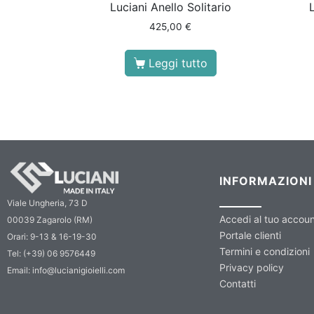
Luciani Anello Solitario
425,00
€
Leggi tutto
INFORMAZIONI
Viale Ungheria, 73 D
Accedi al tuo accou
00039 Zagarolo (RM)
Portale clienti
Orari: 9-13 & 16-19-30
Termini e condizioni
Tel: (+39) 06 9576449
Privacy policy
Email: info@lucianigioielli.com
Contatti