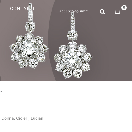
0
CONTATTI
Accedi/Registrati
e
,
Donna
,
Gioielli
,
Luciani