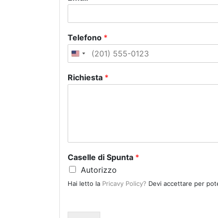
Telefono
*
U
n
Richiesta
*
i
t
e
d
S
t
a
Caselle di Spunta
*
t
Autorizzo
e
Hai letto la
Pricavy Policy?
Devi accettare per pote
s
+
1