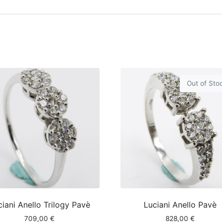
Out of Sto
ciani Anello Trilogy Pavè
Luciani Anello Pavè
709,00
€
828,00
€