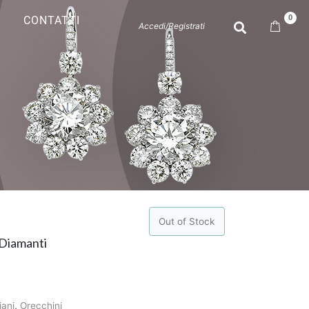
0
CONTATTI
Accedi/Registrati
Out of Stock
 Diamanti
iani
,
Orecchini