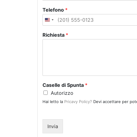
Telefono
*
U
n
Richiesta
*
i
t
e
d
S
t
a
Caselle di Spunta
*
t
Autorizzo
e
Hai letto la
Pricavy Policy?
Devi accettare per pote
s
+
1
Invia