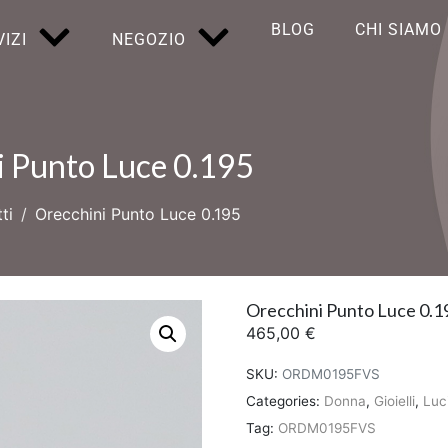
BLOG
CHI SIAMO
IZI
NEGOZIO
i Punto Luce 0.195
ti
Orecchini Punto Luce 0.195
Orecchini Punto Luce 0.1
465,00
€
SKU:
ORDM0195FVS
Categories:
Donna
,
Gioielli
,
Luc
Tag:
ORDM0195FVS