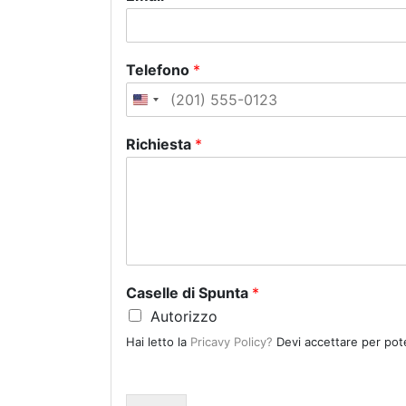
Telefono
*
U
n
Richiesta
*
i
t
e
d
S
t
a
Caselle di Spunta
*
t
Autorizzo
e
Hai letto la
Pricavy Policy?
Devi accettare per pote
s
+
1