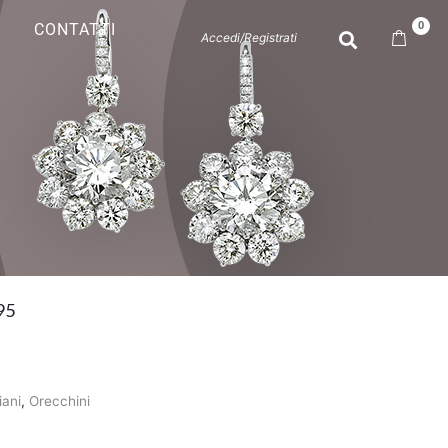
0
CONTATTI
Accedi/Registrati
95
iani
,
Orecchini