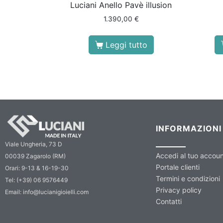
Luciani Anello Pavè illusion
1.390,00
€
Leggi tutto
INFORMAZIONI
Viale Ungheria, 73 D
Accedi al tuo accou
00039 Zagarolo (RM)
Portale clienti
Orari: 9-13 & 16-19-30
Termini e condizioni
Tel: (+39) 06 9576449
Privacy policy
Email: info@lucianigioielli.com
Contatti