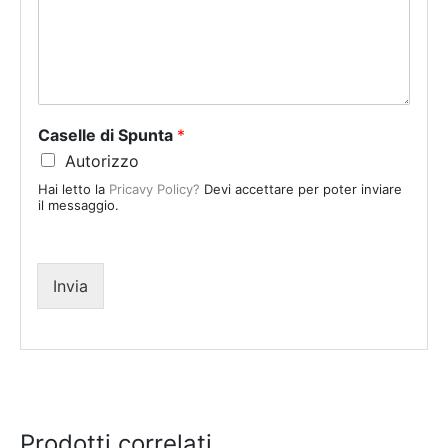
t
e
d
S
t
a
Caselle di Spunta
*
t
Autorizzo
e
Hai letto la
Pricavy Policy?
Devi accettare per poter inviare
s
il messaggio.
+
1
Invia
Prodotti correlati