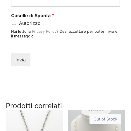
t
a
Caselle di Spunta
*
t
Autorizzo
e
Hai letto la
Pricavy Policy?
Devi accettare per poter inviare
s
il messaggio.
+
1
Invia
Prodotti correlati
Out of Stock