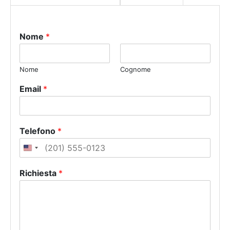
Nome
*
Nome
Cognome
Email
*
Telefono
*
U
n
Richiesta
*
i
t
e
d
S