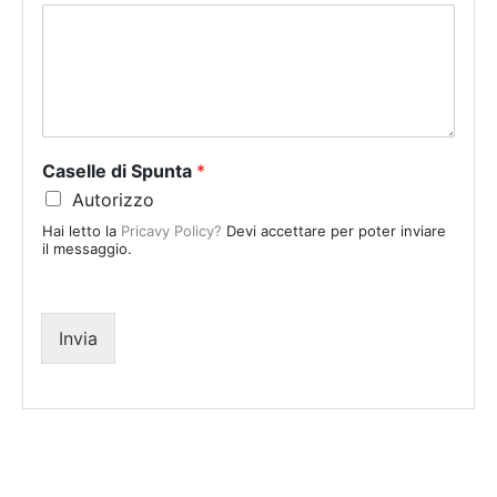
t
e
d
S
t
a
Caselle di Spunta
*
t
Autorizzo
e
Hai letto la
Pricavy Policy?
Devi accettare per poter inviare
s
il messaggio.
+
1
Invia