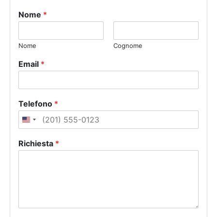
Nome
*
Nome
Cognome
Email
*
Telefono
*
U
n
Richiesta
*
i
t
e
d
S
t
a