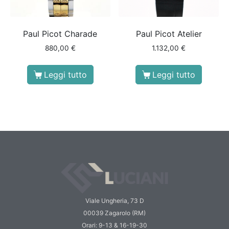
Paul Picot Charade
Paul Picot Atelier
880,00
€
1.132,00
€
Leggi tutto
Leggi tutto
Viale Ungheria, 73 D
00039 Zagarolo (RM)
Orari: 9-13 & 16-19-30