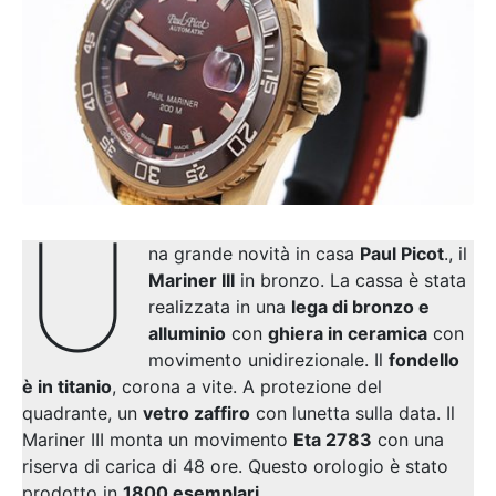
U
na grande novità in casa
Paul Picot
., il
Mariner III
in bronzo. La cassa è stata
realizzata in una
lega di bronzo e
alluminio
con
ghiera in ceramica
con
movimento unidirezionale. Il
fondello
è in titanio
, corona a vite. A protezione del
quadrante, un
vetro zaffiro
con lunetta sulla data. Il
Mariner III monta un movimento
Eta 2783
con una
riserva di carica di 48 ore. Questo orologio è stato
prodotto in
1800 esemplari
.