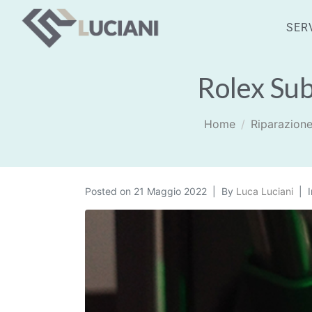
SERV
Rolex Su
Home
Riparazione
Posted on
21 Maggio 2022
By
Luca Luciani