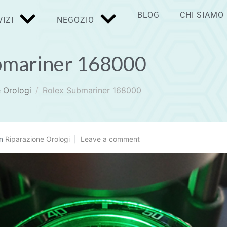
BLOG
CHI SIAMO
IZI
NEGOZIO
bmariner 168000
 Orologi
Rolex Submariner 168000
In
Riparazione Orologi
Leave a comment